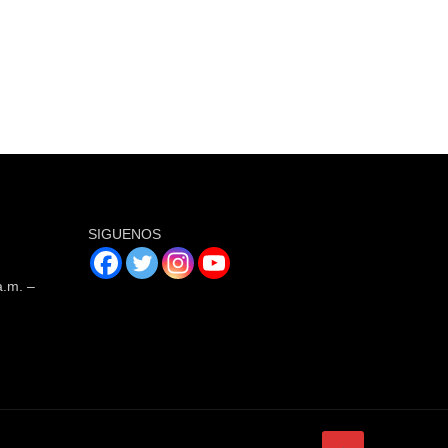
SIGUENOS
a.m. –