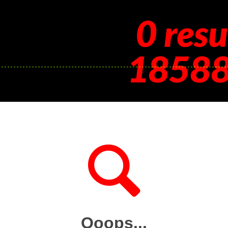
0 resu
1858
Ooops...