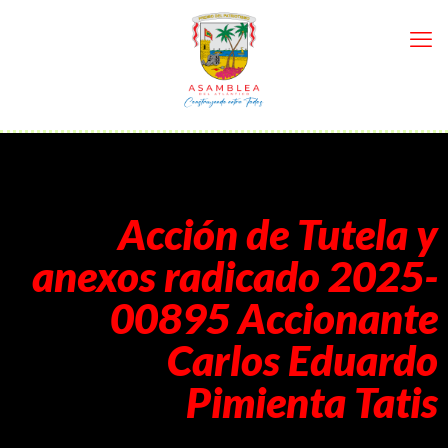
Acción de Tutela y
anexos radicado 2025-
00895 Accionante
Carlos Eduardo
Pimienta Tatis