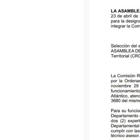
POR LA CUAL SE AUTORIZA A LA A
DEPARTAMENTO DEL ATLÁNTICO P
005
CONTRATOS Y MODIFICACIONES DE
REQUIERAN PARA LA EJECUCIÓN 
ALCANTARILLADO EN EL MUNICIPIO 
DEPARTAMENTO DEL ATL
POR MEDIO DEL CUAL SE PROMUEV
006
SEMILLEROS DEL BUEN TRATO A LA MUJ
MACHISMO EN LOS COLEGIOS DEL 
ATLÁNTICO.
Por medio del cual se busca establecer u
sostenibilidad ambiental, que combine educ
008
concretas en territorio, incentivos y control i
desarrollo en el Departamento del Atlánt
disposiciones.
POR MEDIO DEL CUAL SE INSTITUCIONAL
ARENCA QUE SE CELEBRA TRADICIO
009
SANTO DE CADA AÑO EN EL MUNICIP
PARTE DEL PATRIMONIO CULTURAL
TURISTICO DEL DEPARTAMENTO DEL AT