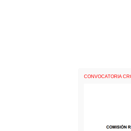
POR MEDIO DE LA CUAL SE MODIFICA
001
RENTAS, GASTOS E INVERSIONES DE
ATLÁNTICO Y SE DICTAN OTRAS
002
POR MEDIO DE LA CUAL SE MODIFICA 
2024 Y SE DICTAN OTRAS DI
Por la cual se autoriza a la Administraci
Atlántico para celebrar las modificacion
003
requieran en la ejecución del proyecto 
SISTEMA DE ACUEDUCTO REGIONAL DE
DE BARRANQUILLA Y MUNICIPIO DE
CONVOCATORIA CRO
DEPARTAMENTO DEL ATLANTICO y se dict
POR LA CUAL SE AUTORIZA A LA A
DEPARTAMENTO DEL ATLÁNTICO P
004
CONTRATOS Y MODIFICACIONES DE
REQUIERAN PARA LA EJECUCIÓN DE
POTABLE EN EL MUNICIPIO DE LURUAC
ATLÁNTICO