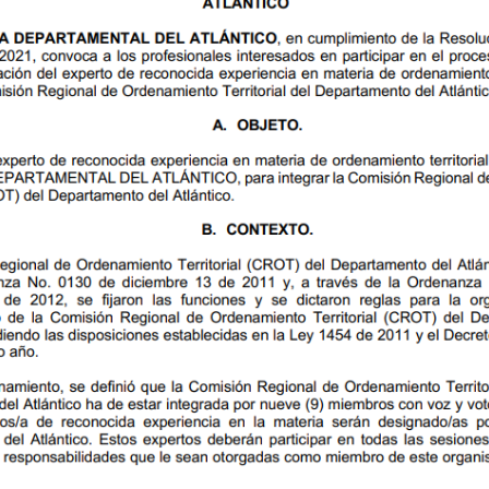
DMINISTRACIÓN DEL
ARA CELEBRAR LOS
 CONTRATOS QUE SE
DEL PROYECTO DE
DE JUAN DE ACOSTA-
ÁNTICO.
E LA CREACIÓN DE
ER Y ERRADICACIÓN DEL
DEPARTAMENTO DEL
24/ABR/2026
30/ABR/2026
na política integral de
ación ambiental, acciones
nstitucional garantizando el
24/ABR/2026
30/ABR/2026
ico, y se dictan otras
IZA EL FESTIVAL DE LA
NALMENTE EL JUEVES
IO DE MALAMBO, COMO
, GASTRONOMICO Y
24/ABR/2026
30/ABR/2026
LANTICO Y SE DICTAN