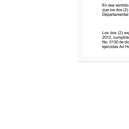
OTRAS DISPOSICIO
Por medio de la cual se institucionaliza el F
010
Leche del Atlántico: Sabores, Territorio e Id
en el municipio de Candelaria, y se dict
POR MEDIO DE LA CUAL SE EXPIDE
011
FORTALECIMIENTO DE LOS INGRESO
TRANSITO DEL ATLAN
POR MEDIO DE LA CUAL SE MODIFI
012
GENERAL DE RENTAS, GASTOS E 
DEPARTAMENTO DEL ATLÁNTICO PARA LA
Y SE DICTAN OTRAS DISP
Por medio de la cual se establecen condici
013
intereses moratorios y sanciones sobre tri
Atlántico y tasas del Instituto de Trá
POR MEDIO DEL CUAL SE INSTITUCIONAL
ARENCA QUE SE CELEBRA TRADICIO
014
SANTO DE CADA AÑO EN EL MUNICIP
PARTE DEL PATRIMONIO CULTURAL