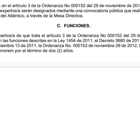
NES.
estival Departamental de la
entidad, con sede principal
24/ABR/2026
29/ABR/2026
an otras disposiciones.
N NORMAS PARA EL
S DEL INSTITUTO DE
15/JUL/2026
TICO.
CA EL PRESUPUESTO
INVERSIONES DEL
 VIGENCIA FISCAL 2026
15/JUL/2026
OSICIONES
ones especiales de pago de
butos del Departamento del
nsito del Atlántico
IZA EL FESTIVAL DE LA
NALMENTE EL JUEVES
IO DE MALAMBO, COMO
, GASTRONOMICO Y
28/JUL/2026
30/JUL/2026