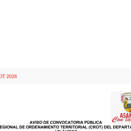
 EL PRESUPUESTO DE
L DEPARTAMENTO DEL
13/ENE/2026
 DISPOSICIONES
LA ORDENANZA 609 DE
SPOSICIONES
16/ENE/2026
ón del Departamento del
es contractuales que se
denominado CONSTRUCCIÓN
L NORTE DEL DISTRITO
29/ABR/2026
30/ABR/2026
 PUERTO COLOMBIA,
T 2026
an otras disposiciones
DMINISTRACIÓN DEL
ARA CELEBRAR LOS
 CONTRATOS QUE SE
L PROYECTO DE AGUA
O - DEPARTAMENTO DEL