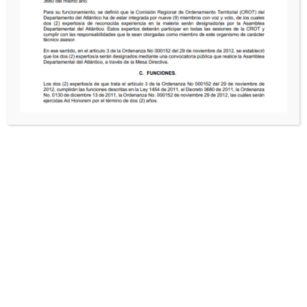
ATENCIÓN AL CIUDADANO
Glosario
Directorio de entidades
Preguntas Frecuentes
CONTACTOS
DIRECCIÓN
Cl. 40 #45 46 Barranquilla, Colombia
TELÉFONO
Tel.
(5) 330 7206
HORARIO
HORARIO
Lunes a viernes 8:00 a.m. – 12:00 m. / 1:00 p.m. – 5:00
p.m.