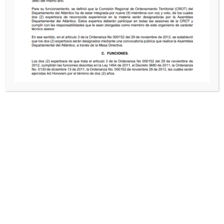
ATENCIÓN AL CIUDADANO
Glosario
Directorio de entidades
Preguntas Frecuentes
CONTACTOS
DIRECCIÓN
Cl. 40 #45 46 Barranquilla, Colombia
TELÉFONO
Tel.
(5) 330 7206
HORARIO
HORARIO
Lunes a viernes 8:00 a.m. – 12:00 m. / 1:00 p.m. – 5:00
p.m.