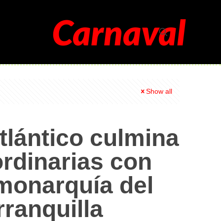
Carnaval
Show all
tlántico culmina
rdinarias con
 monarquía del
ranquilla